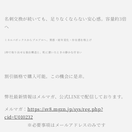
名刺交換が続いても、足りなくならない
安心
感。容量約3倍
へ
ミネルバボックスからプエブロへ。質感・経年変化・存在感を格上げ
1秒で取り出せる独自構造と、机に置いたときの静かな佇まい
割引価格で購入可能。この機会に是非。
弊社最新情報はメルマガ、公式LINEで配信しております。
メルマガ：
https://sv8.mgzn.jp/sys/reg.php?
cid=U010232
※必要事項はメールアドレスのみです