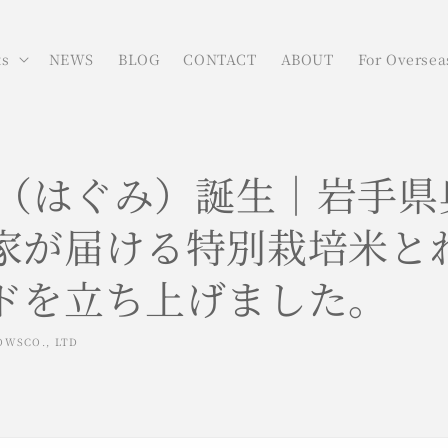
ts
NEWS
BLOG
CONTACT
ABOUT
For Oversea
mi（はぐみ）誕生｜岩手
家が届ける特別栽培米と
ドを立ち上げました。
OWSCO., LTD