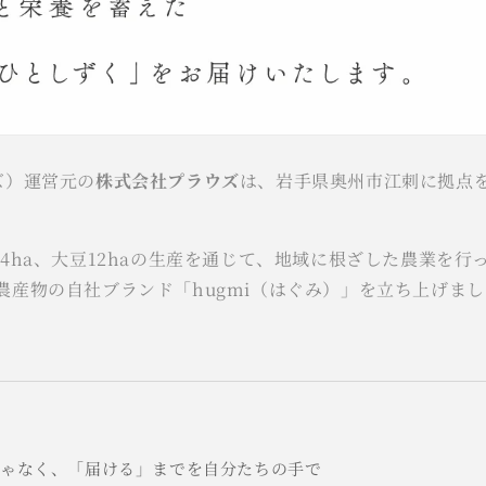
ズ）運営元の
株式会社プラウズ
は、岩手県奥州市江刺に拠点
。
ぎ4ha、大豆12haの生産を通じて、地域に根ざした農業を
*農産物の自社ブランド「hugmi（はぐみ）」を立ち上げま
じゃなく、「届ける」までを自分たちの手で