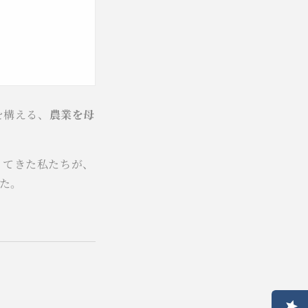
を構える、
農業を母
行ってきた私たちが、
した。