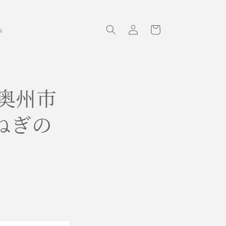
ロ
カ
グ
ー
s
イ
ト
ン
県奥州市
ねぎの