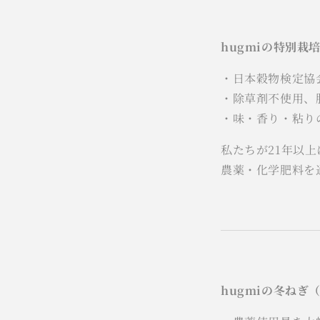
hugmiの特別栽
・日本穀物検定協
・除草剤不使用、
・味・香り・粘り
私たちが21年以
農薬・化学肥料を
hugmiの冬ね