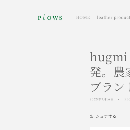
コンテ
ンツに
進む
HOME
leather produc
hug
発。農
ブラン
2025年7月16日
PL
シュアする