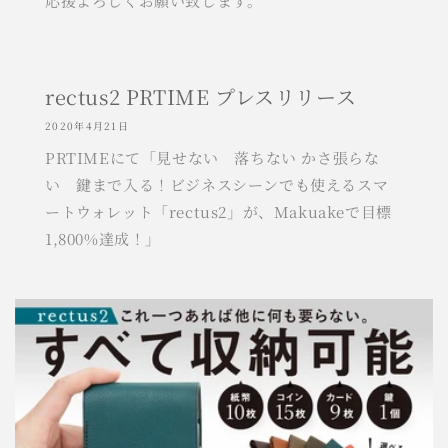
応援よろしくお願い致します。
rectus2 PRTIME プレスリリース
2020年4月21日
PRTIMEにて「見せない 落ちない かさ張らな
い 鍵まで入る！ビジネスシーンでも使えるスマ
ートウォレット「rectus2」が、Makuakeで目標
1,800%達成！」