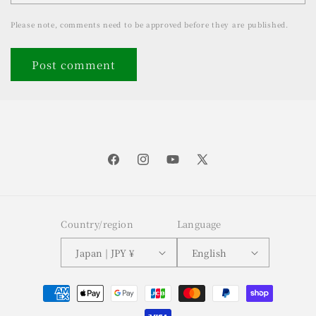
Please note, comments need to be approved before they are published.
Facebook
Instagram
YouTube
X
(Twitter)
Country/region
Language
Japan | JPY ¥
English
Payment
methods