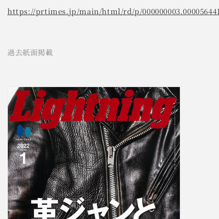
https://prtimes.jp/main/html/rd/p/000000003.00005644
過去紙面掲載