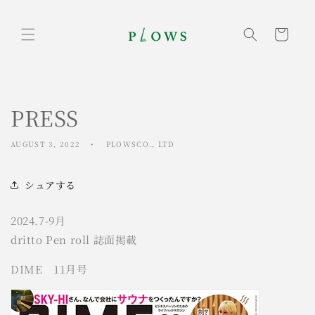
Skip to
content
Cart
PRESS
AUGUST 3, 2022
PLOWSCO., LTD
シュアする
2024.7-9月
dritto Pen roll 誌面掲載
DIME 11月号