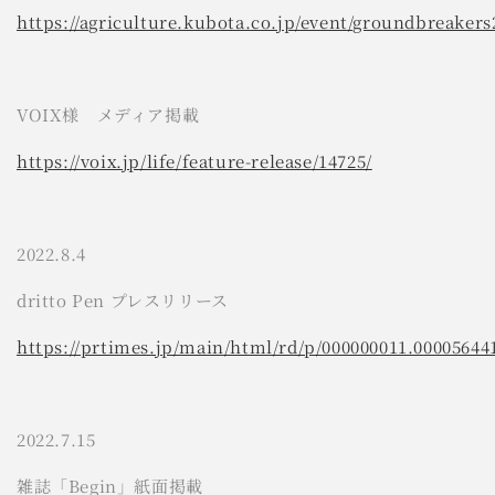
https://agriculture.kubota.co.jp/event/groundbreake
VOIX様 メディア掲載
https://voix.jp/life/feature-r
elease/14725/
2022.8.4
dritto Pen プレスリリース
https://prtimes.jp/main/html/rd/p/000000011.00005644
2022.7.15
雑誌「Begin」紙面掲載