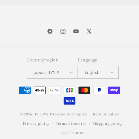
Facebook
Instagram
YouTube
X
(Twitter)
Country/region
Language
Japan | JPY ¥
English
Payment
methods
© 2026,
PLOWS
Powered by Shopify
Refund policy
Privacy policy
Terms of service
Shipping policy
Legal notice