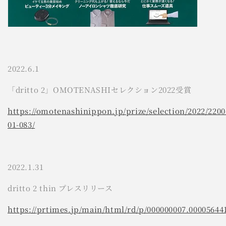
2022.6.1
「dritto 2」OMOTENASHIセレクション2022受賞
https://omotenashinippon.jp/prize/selection/2022/2200
01-083/
2022.1.31
dritto 2 thin プレスリリース
https://prtimes.jp/main/html/rd/p/000000007.00005644