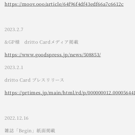
https://moov.ooo/article/64f96f4df43edf66a7c6612c
2023.2.7
&GP様 dritto Cardメディア掲載
https://www.goodspress.jp/news/508853/
2023.2.1
dritto Card プレスリリース
https://prtimes.jp/main/html/rd/p/000000012.00005644
2022.12.16
雑誌「Begin」紙面掲載