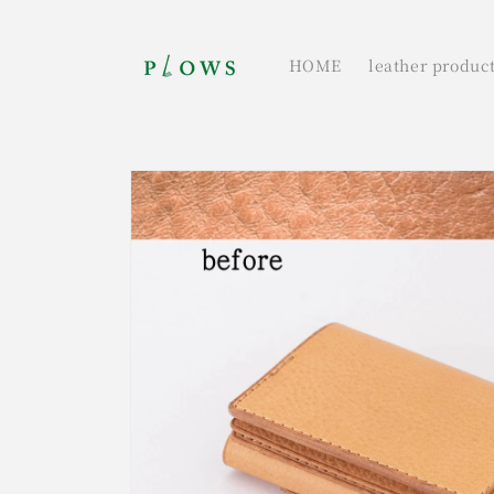
コンテ
ンツに
進む
HOME
leather produc
商品情
報にス
キップ