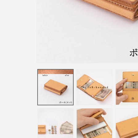
モ
ー
ダ
ル
で
メ
デ
ィ
ア
(1)
を
開
く