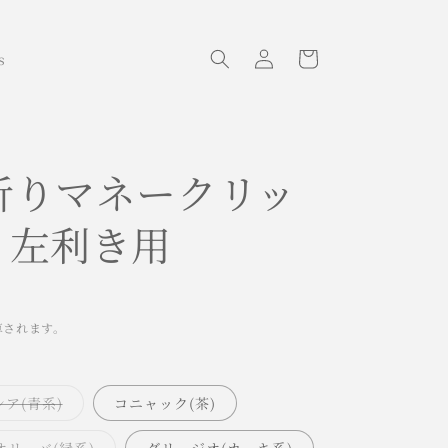
ロ
カ
グ
ー
s
イ
ト
ン
折りマネークリッ
 3 左利き用
算されます。
バ
ア(青系)
コニャック(茶)
リ
エ
ー
バ