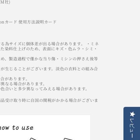
M社)
ionカード 使用方法説明カード
る為サイズに個体差が出る場合があります。 ・ミネ
した染料仕上げのため、表面にキズ・色ムラ・シミ・
ため、製造過程で僅かな当り傷・ミシンの押さえ後等
りが生じることがございます。淡色の衣料との組み合
場合があります。
が異なる場合があります。
の色合いと多少異なってみえる場合があります。
商品受け取り時に自国の関税がかかる場合がございま
レビュー