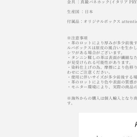
金具 ：真鍮バネホック(イタリア PRY
生産国 ：日本
付属品：オリジナルボックス attent
※注意事項
・革のロットにより厚みが多少前後す
ルバボックスは原皮の風合いを生か
シワがある場合がございます。
・タンニン鞣しの革は表面が繊細な
が見受けられる可能性があります。
・染料仕上げの為、摩擦により色移
わせにご注意ください。
・使用に伴いサイズが多少前後する
・革のロットにより色や表面の質感
・モニター環境により、実際の商品
※海外からの購入は個人輸入となり
す。