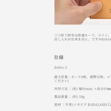
三つ折り財布は普通カード、コイン
出し入れが出来ません。ですがdrit
仕様
dritto 3
最大容量：カード6枚、紙幣15枚、コ
ください)
外形寸法 ：(約) 幅91mm ×高さ69㎜
製品重量 ：(約) 58g
素材 ：牛革(イタリア BADALASSI 