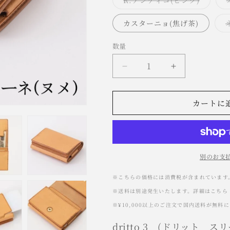
R.アンティコ(ピンク)
リ
エ
ー
カスターニョ(焦げ茶)
シ
ョ
ン
数量
は
売
り
小
小
切
れ
さ
さ
て
い
い
い
る
カートに
か
三
三
販
つ
つ
売
で
折
折
き
ま
り
り
せ
別のお支
マ
マ
ん
ネ
ネ
※こちらの価格には消費税が含まれています
ー
ー
※送料は別途発生いたします。詳細はこちら
ク
ク
※¥10,000以上のご注文で国内送料が無料
リ
リ
ッ
ッ
dritto 3 (ドリット ス