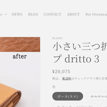
ts
NEWS
BLOG
CONTACT
ABOUT
For Oversea
PLOWS
小さい三つ
プ dritto
通
¥20,075
常
税込。
配送料
はチェックアウト時に計
価
色
格
ボーネ(ヌメ)
オルテンシ
バ