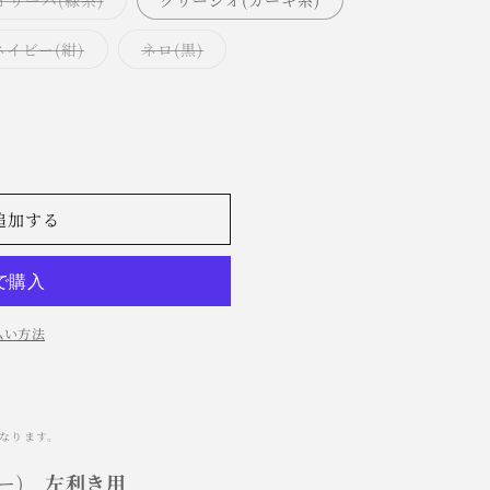
オリーバ(緑系)
グリージオ(カーキ系)
シ
リ
ョ
エ
ン
ー
バ
バ
ネイビー(紺)
ネロ(黒)
は
シ
リ
リ
売
ョ
エ
エ
り
ン
ー
ー
切
は
シ
シ
れ
売
ョ
ョ
て
り
ン
ン
い
切
は
は
る
れ
売
売
か
て
り
り
販
い
切
切
売
る
れ
れ
追加する
で
か
て
て
き
販
い
い
ま
売
る
る
せ
で
か
か
ん
き
販
販
ま
売
売
せ
で
で
払い方法
ん
き
き
ま
ま
せ
せ
。
ん
ん
になります。
リー)
左利き用