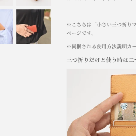
プ
プ
dritto
dritto
3
3
左
左
※こちらは「小さい三つ折りマネ
利
利
ページです。
き
き
用
用
※同梱される使用方法説明カ
の
の
数
数
三つ折りだけど使う時は二
量
量
を
を
減
増
ら
や
す
す